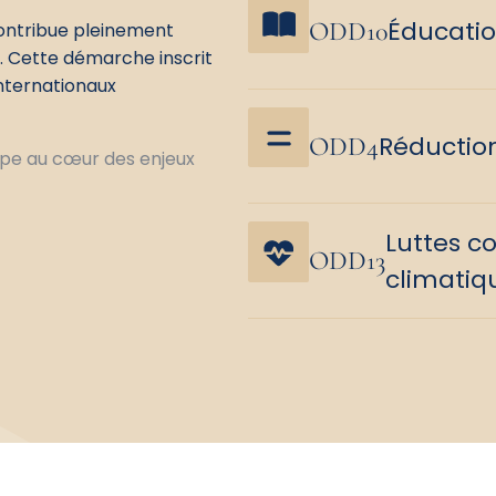
Éducatio
ODD10
ontribue pleinement
)
. Cette démarche inscrit
internationaux
Réduction
ODD4
oupe au cœur des enjeux
Luttes c
ODD13
climatiq