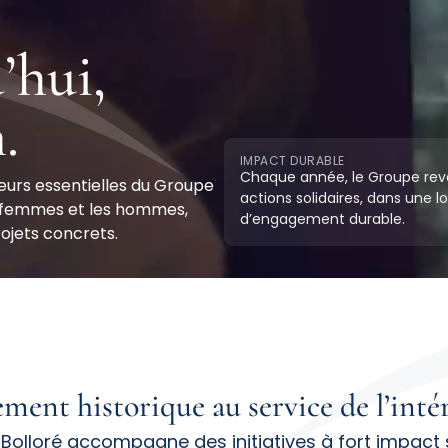
’hui
,
n
.
IMPACT DURABLE
Chaque année, le Groupe reve
leurs essentielles du Groupe
actions solidaires, dans une l
es femmes et les hommes,
d’engagement durable.
rojets concrets.
ement
historique au
service
de l’inté
olloré accompagne des initiatives à fort impact 