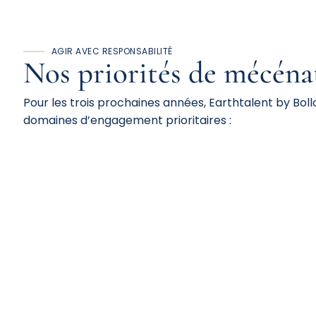
AGIR AVEC RESPONSABILITÉ
Nos priorités de
mécéna
Pour les trois prochaines années, Earthtalent by Boll
domaines d’engagement prioritaires :
Santé et
Environnement
Éducation
Lutte
Urgence et
Handicap
et
contre
Aide
Formation
l’exclusion
alimentaire
Rompre
Répondre aux
l’isolement
besoins
des personnes
essentiels des
vulnérables —
publics les plus