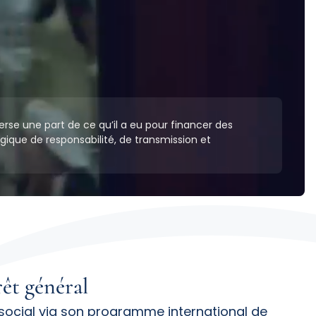
rse une part de ce qu’il a eu pour financer des
ogique de responsabilité, de transmission et
rêt général
social via son programme international de