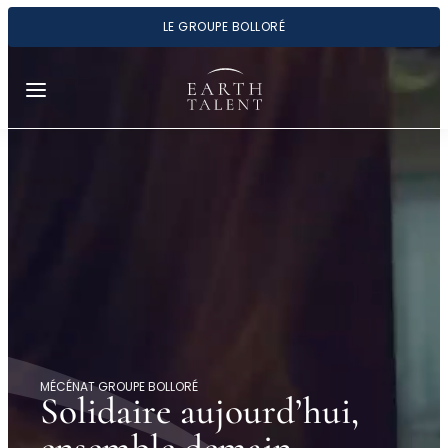
Panneau de gestion des cookies
LE GROUPE BOLLORÉ
Aller
au
contenu
MÉCÉNAT GROUPE BOLLORÉ
Solidaire
aujourd’hui
,