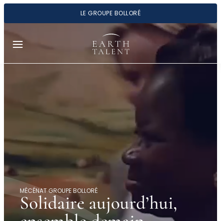
Panneau de gestion des cookies
LE GROUPE BOLLORÉ
Aller
au
contenu
MÉCÉNAT GROUPE BOLLORÉ
Solidaire
aujourd’hui
,