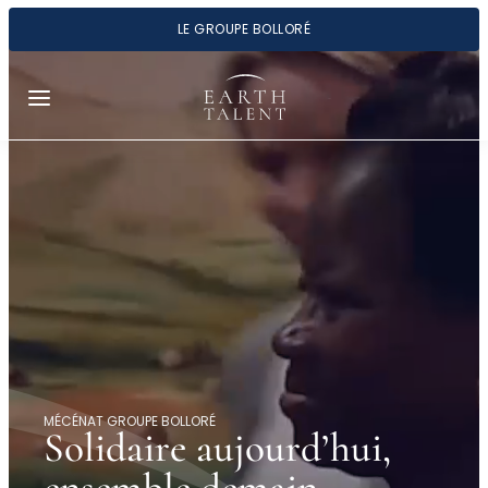
Panneau de gestion des cookies
LE GROUPE BOLLORÉ
Aller
au
contenu
MÉCÉNAT GROUPE BOLLORÉ
Solidaire
aujourd’hui
,